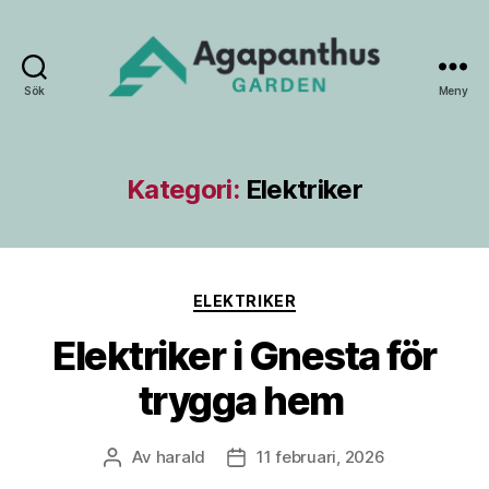
Sök
Meny
Agapanthus
Garden
Kategori:
Elektriker
Kategorier
ELEKTRIKER
Elektriker i Gnesta för
trygga hem
Av
harald
11 februari, 2026
Inläggsförfattare
Inläggsdatum