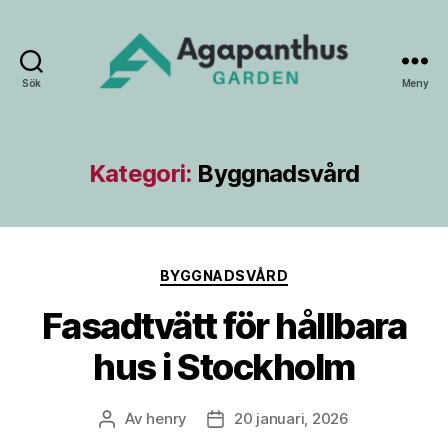
Sök
Meny
Agapanthus
Garden
Kategori:
Byggnadsvård
Kategorier
BYGGNADSVÅRD
Fasadtvätt för hållbara
hus i Stockholm
Av
henry
20 januari, 2026
Inläggsförfattare
Inläggsdatum