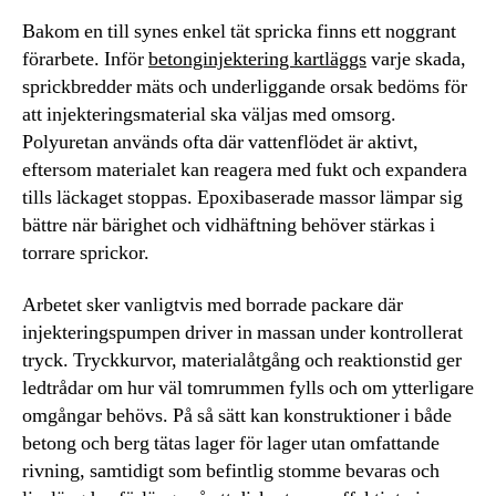
Bakom en till synes enkel tät spricka finns ett noggrant
förarbete. Inför
betonginjektering kartläggs
varje skada,
sprickbredder mäts och underliggande orsak bedöms för
att injekteringsmaterial ska väljas med omsorg.
Polyuretan används ofta där vattenflödet är aktivt,
eftersom materialet kan reagera med fukt och expandera
tills läckaget stoppas. Epoxibaserade massor lämpar sig
bättre när bärighet och vidhäftning behöver stärkas i
torrare sprickor.
Arbetet sker vanligtvis med borrade packare där
injekteringspumpen driver in massan under kontrollerat
tryck. Tryckkurvor, materialåtgång och reaktionstid ger
ledtrådar om hur väl tomrummen fylls och om ytterligare
omgångar behövs. På så sätt kan konstruktioner i både
betong och berg tätas lager för lager utan omfattande
rivning, samtidigt som befintlig stomme bevaras och