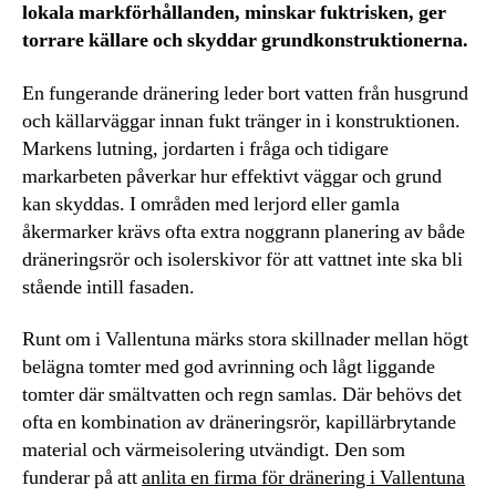
lokala markförhållanden, minskar fuktrisken, ger
torrare källare och skyddar grundkonstruktionerna.
En fungerande dränering leder bort vatten från husgrund
och källarväggar innan fukt tränger in i konstruktionen.
Markens lutning, jordarten i fråga och tidigare
markarbeten påverkar hur effektivt väggar och grund
kan skyddas. I områden med lerjord eller gamla
åkermarker krävs ofta extra noggrann planering av både
dräneringsrör och isolerskivor för att vattnet inte ska bli
stående intill fasaden.
Runt om i Vallentuna märks stora skillnader mellan högt
belägna tomter med god avrinning och lågt liggande
tomter där smältvatten och regn samlas. Där behövs det
ofta en kombination av dräneringsrör, kapillärbrytande
material och värmeisolering utvändigt. Den som
funderar på att
anlita en firma för dränering i Vallentuna