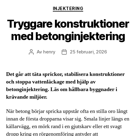
Kategorier
INJEKTERING
Tryggare konstruktioner
med betonginjektering
Av
henry
25 februari, 2026
Inläggsförfattare
Inläggsdatum
Det går att täta sprickor, stabilisera konstruktioner
och stoppa vattenläckage med hjälp av
betonginjektering. Läs om hållbara byggnader i
krävande miljöer.
När betong börjar spricka uppstår ofta en stilla oro långt
innan de första dropparna visar sig. Smala linjer längs en
källarvägg, en mörk rand i en gjutskarv eller ett svagt
dropp kring en rörgenomföring antyder att