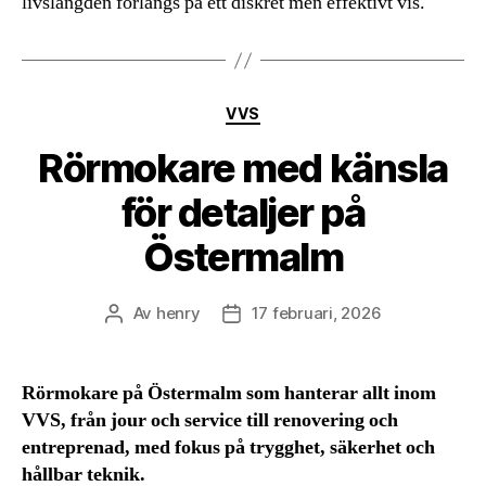
livslängden förlängs på ett diskret men effektivt vis.
Kategorier
VVS
Rörmokare med känsla
för detaljer på
Östermalm
Av
henry
17 februari, 2026
Inläggsförfattare
Inläggsdatum
Rörmokare på Östermalm som hanterar allt inom
VVS, från jour och service till renovering och
entreprenad, med fokus på trygghet, säkerhet och
hållbar teknik.