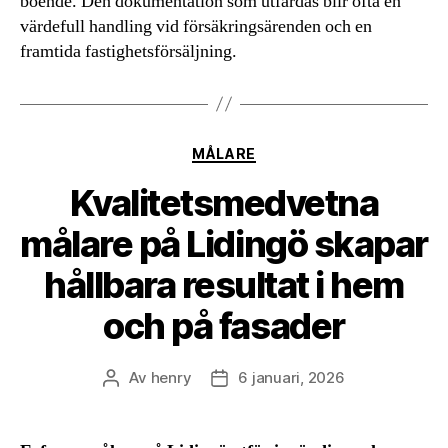
boende. Den dokumentation som utfärdas blir ofta en
värdefull handling vid försäkringsärenden och en
framtida fastighetsförsäljning.
Kategorier
MÅLARE
Kvalitetsmedvetna
målare på Lidingö skapar
hållbara resultat i hem
och på fasader
Av
henry
6 januari, 2026
Inläggsförfattare
Inläggsdatum