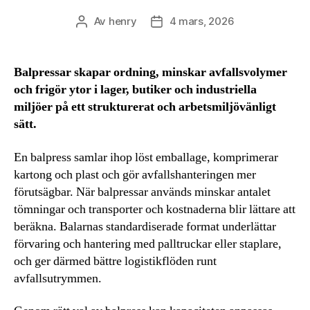
Av
henry
4 mars, 2026
Inläggsförfattare
Inläggsdatum
Balpressar skapar ordning, minskar avfallsvolymer
och frigör ytor i lager, butiker och industriella
miljöer på ett strukturerat och arbetsmiljövänligt
sätt.
En balpress samlar ihop löst emballage, komprimerar
kartong och plast och gör avfallshanteringen mer
förutsägbar. När balpressar används minskar antalet
tömningar och transporter och kostnaderna blir lättare att
beräkna. Balarnas standardiserade format underlättar
förvaring och hantering med palltruckar eller staplare,
och ger därmed bättre logistikflöden runt
avfallsutrymmen.