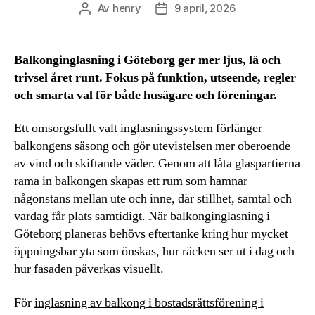
Av
henry
9 april, 2026
Inläggsförfattare
Inläggsdatum
Balkonginglasning i Göteborg ger mer ljus, lä och
trivsel året runt. Fokus på funktion, utseende, regler
och smarta val för både husägare och föreningar.
Ett omsorgsfullt valt inglasningssystem förlänger
balkongens säsong och gör utevistelsen mer oberoende
av vind och skiftande väder. Genom att låta glaspartierna
rama in balkongen skapas ett rum som hamnar
någonstans mellan ute och inne, där stillhet, samtal och
vardag får plats samtidigt. När balkonginglasning i
Göteborg planeras behövs eftertanke kring hur mycket
öppningsbar yta som önskas, hur räcken ser ut i dag och
hur fasaden påverkas visuellt.
För
inglasning av balkong i bostadsrättsförening i