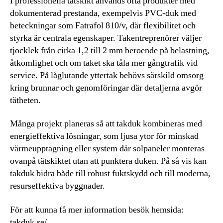
I professionella tätskikt används ofta produkter med
dokumenterad prestanda, exempelvis PVC-duk med
beteckningar som Fatrafol 810/v, där flexibilitet och
styrka är centrala egenskaper. Takentreprenörer väljer
tjocklek från cirka 1,2 till 2 mm beroende på belastning,
åtkomlighet och om taket ska tåla mer gångtrafik vid
service. På låglutande yttertak behövs särskild omsorg
kring brunnar och genomföringar där detaljerna avgör
tätheten.
Många projekt planeras så att takduk kombineras med
energieffektiva lösningar, som ljusa ytor för minskad
värmeupptagning eller system där solpaneler monteras
ovanpå tätskiktet utan att punktera duken. På så vis kan
takduk bidra både till robust fuktskydd och till moderna,
resurseffektiva byggnader.
För att kunna få mer information besök hemsida:
takduk.se/