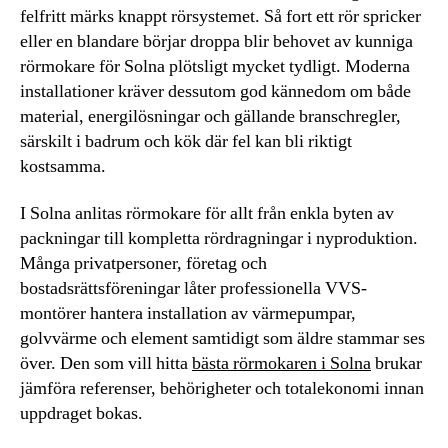
felfritt märks knappt rörsystemet. Så fort ett rör spricker
eller en blandare börjar droppa blir behovet av kunniga
rörmokare för Solna plötsligt mycket tydligt. Moderna
installationer kräver dessutom god kännedom om både
material, energilösningar och gällande branschregler,
särskilt i badrum och kök där fel kan bli riktigt
kostsamma.
I Solna anlitas rörmokare för allt från enkla byten av
packningar till kompletta rördragningar i nyproduktion.
Många privatpersoner, företag och
bostadsrättsföreningar låter professionella VVS-
montörer hantera installation av värmepumpar,
golvvärme och element samtidigt som äldre stammar ses
över. Den som vill hitta
bästa rörmokaren i Solna
brukar
jämföra referenser, behörigheter och totalekonomi innan
uppdraget bokas.