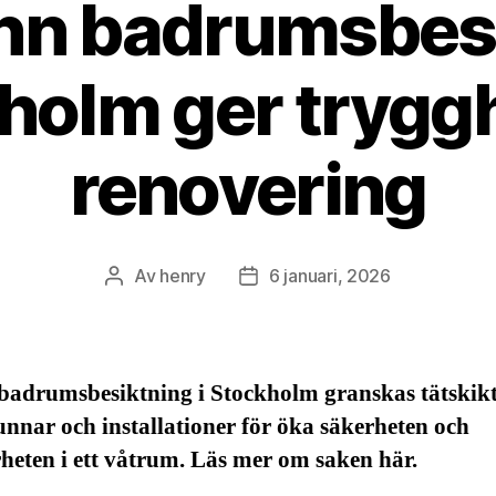
n badrumsbesi
holm ger tryggh
renovering
Av
henry
6 januari, 2026
Inläggsförfattare
Inläggsdatum
 badrumsbesiktning i Stockholm granskas tätskikt
nnar och installationer för öka säkerheten och
heten i ett våtrum. Läs mer om saken här.