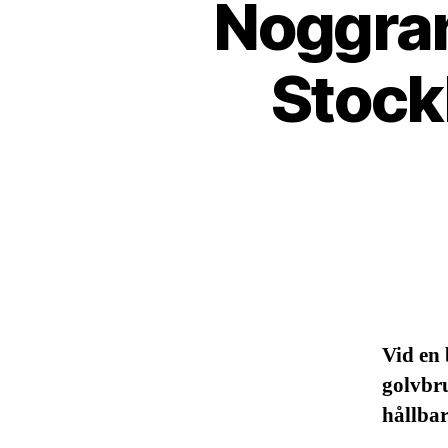
Noggran
Stock
Vid en
golvbru
hållbar