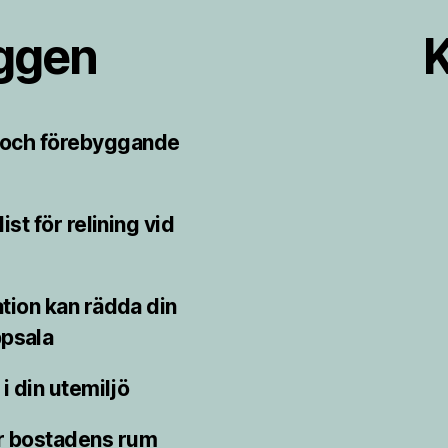
äggen
K
r och förebyggande
st för relining vid
ion kan rädda din
psala
i din utemiljö
r bostadens rum