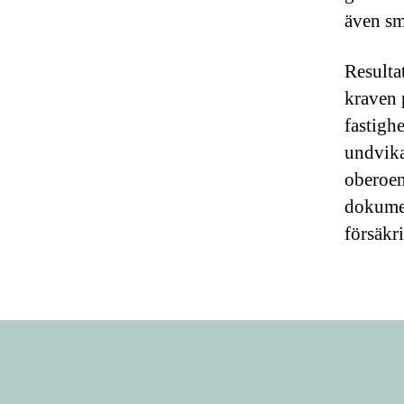
även sm
Resulta
kraven 
fastigh
undvika
oberoen
dokumen
försäkr