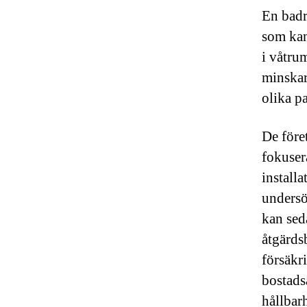
En badr
som kan
i våtru
minskar
olika pa
De före
fokuser
installa
undersö
kan sed
åtgärds
försäkr
bostads
hållbarh