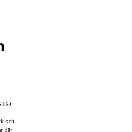
m
täcka
.
ck och
r där