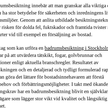
umsbesiktning innebär att man granskar alla viktiga 
 ha stor betydelse för säkerheten och inredningens l
msmiljöer. Genom att anlita utbildade besiktningstekn
 risken för dolda fel, fuktskador och framtida tvister
rter vid till exempel en försäljning av bostad.
tag som kan utföra en
badrumsbesiktning i Stockhol
ar på att utvärdera tätskikt, fogar, golvbrunnar och
tioner enligt aktuella branschregler. Resultatet av
kningen och en detaljerad och tydligt formulerad ra
an göra det lättare för bostadsinnehavaren att förstå
behov och förbättringsmöjligheter. I takt med ökande
ingskrav har en badrumsbesiktning blivit en självklar
ägare som lägger stor vikt vid kvalitet och långsiktig
et.