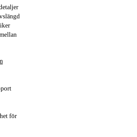
detaljer
ivslängd
iker
 mellan
m
pport
het för