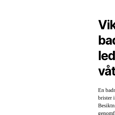
Vik
ba
led
vå
En badr
brister 
Besiktn
genomfö