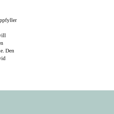
ppfyller
ill
en
de. Den
vid