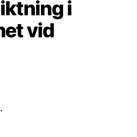
ktning i
et vid
,