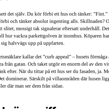
ett det själv. Du kör förbi ett hus och tänker: ”Fint.” 
förbi och tänker absolut ingenting alls. Skillnaden? O
tt slitet, mossigt tak signalerar eftersatt underhåll. De
oll hur vackra parkettgolven är inomhus. Köparen ha
 sig halvvägs upp på uppfarten.
etsmäklare kallar det ”curb appeal” – husets förmåga 
a från gatan. Och taket utgör en enorm del av den vi
nk efter. När du tittar på ett hus ser du fasaden, ja. 
Det dominerar. Särskilt på villaområden där husen ligg
ller där man ser dem från sidan.