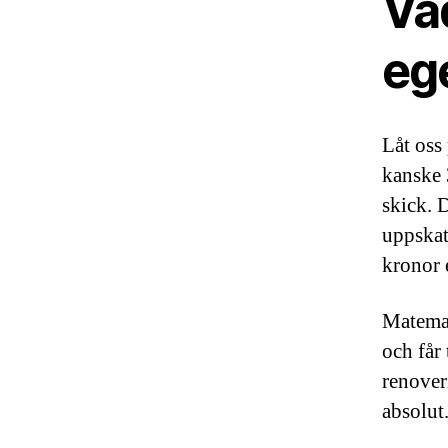
Vad
eg
Låt oss
kanske 
skick. 
uppskat
kronor 
Matemat
och får
renover
absolut