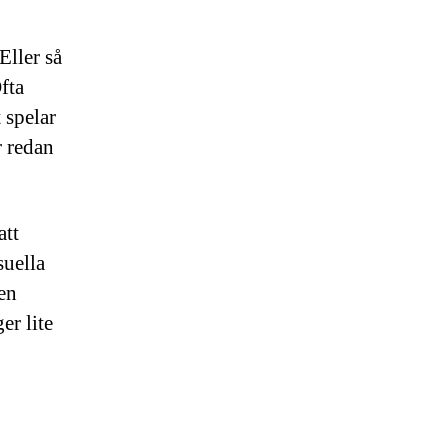
Eller så
fta
t spelar
r redan
att
suella
Men
er lite