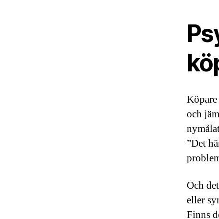
Ps
kö
Köpare ä
och jäm
nymålat
”Det hä
problem
Och det
eller s
Finns d