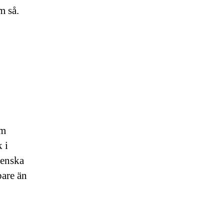
m så.
om
 i
venska
bare än