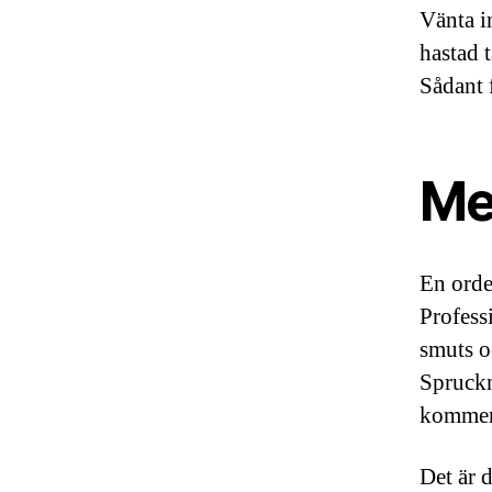
Vänta in
hastad 
Sådant 
Mer
En orde
Profess
smuts o
Spruckn
kommer
Det är 