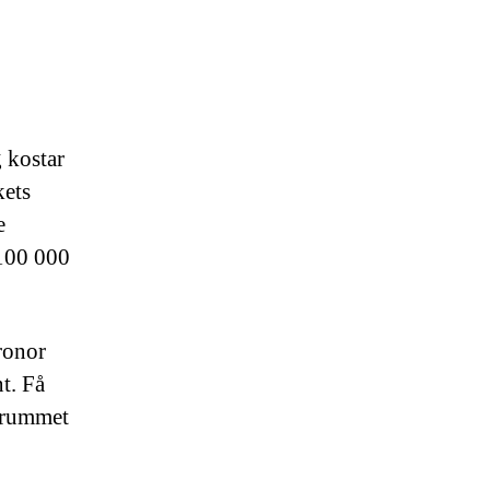
g
kostar
kets
e
 100 000
ronor
t. Få
drummet