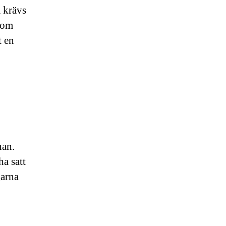
m krävs
 som
t en
nan.
ha satt
garna