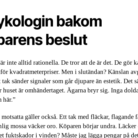
ykologin bakom
parens beslut
r inte alltid rationella. De tror att de är det. De gör 
för kvadratmeterpriser. Men i slutändan? Känslan avg
 tak sänder signaler som går djupare än estetik. Det s
r huset är omhändertaget. Ägarna bryr sig. Inga dold
 här.”
 motsatta gäller också. Ett tak med fläckar, flagande 
ynlig mossa väcker oro. Köparen börjar undra. Läcker 
et fuktskador i vinden? Måste jag lägga pengar på de