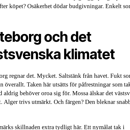
efter köpet? Osäkerhet dödar budgivningar. Enkelt so
teborg och det
stsvenska klimatet
org regnar det. Mycket. Saltstänk från havet. Fukt s
n överallt. Taken här utsätts för påfrestningar som tak
 aldrig behöver oroa sig för. Mossa älskar det västs
t. Alger trivs utmärkt. Och färgen? Den bleknar snab
ärks skillnaden extra tydligt här. Ett nymålat tak i