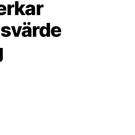
erkar
dsvärde
g