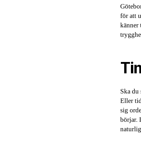
Götebor
för att 
känner t
trygghe
Tim
Ska du 
Eller ti
sig orde
börjar. 
naturlig