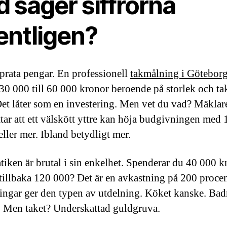
 säger siffrorna
entligen?
 prata pengar. En professionell
takmålning i Götebor
30 000 till 60 000 kronor beroende på storlek och ta
Det låter som en investering. Men vet du vad? Mäklar
tar att ett välskött yttre kan höja budgivningen med
eller mer. Ibland betydligt mer.
iken är brutal i sin enkelhet. Spenderar du 40 000 k
 tillbaka 120 000? Det är en avkastning på 200 procen
ingar ger den typen av utdelning. Köket kanske. Ba
. Men taket? Underskattad guldgruva.