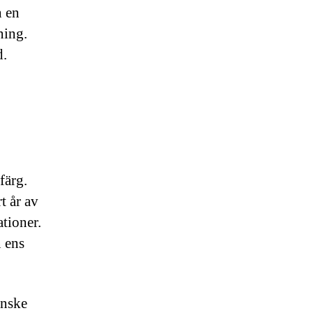
h en
ning.
d.
färg.
t år av
tioner.
n ens
anske