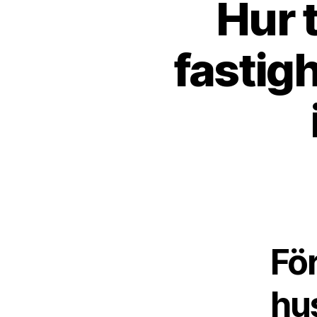
Hur 
fastig
För
hu