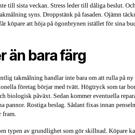
te till sista veckan. Stress leder till dåliga beslut. Oc
takmålning syns. Droppstänk på fasaden. Ojämn täck
får köpare att höja på ögonbrynen istället för sina bu
 än bara färg
ntlig takmålning handlar inte bara om att rulla på ny 
ionella företag börjar med tvätt. Högtryck som tar bor
ch biologisk påväxt. Sedan kommer eventuella repara
a pannor. Rostiga beslag. Sådant fixas innan pensel
 fram.
den typen av grundlighet som gör skillnad. Köpare k