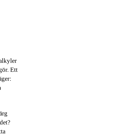
kalkyler
ör. Ett
äger:
a
färg
det?
tta