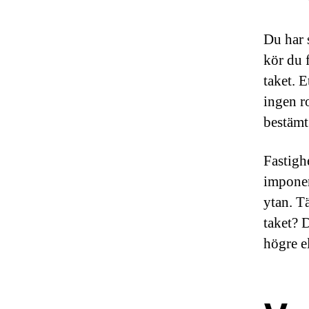
Du har s
kör du 
taket. E
ingen r
bestämt
Fastigh
imponer
ytan. Tä
taket? 
högre e