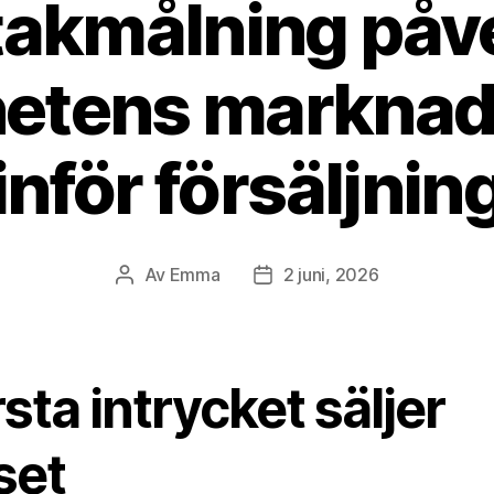
takmålning påv
hetens markna
inför försäljnin
Av
Emma
2 juni, 2026
Inläggsförfattare
Inläggsdatum
sta intrycket säljer
set