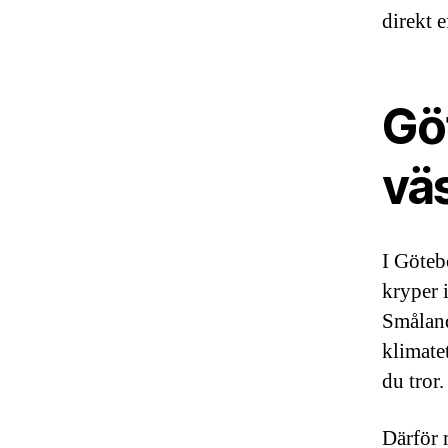
direkt 
Gö
vä
I Göteb
kryper i
Småland
klimate
du tror.
Därför m