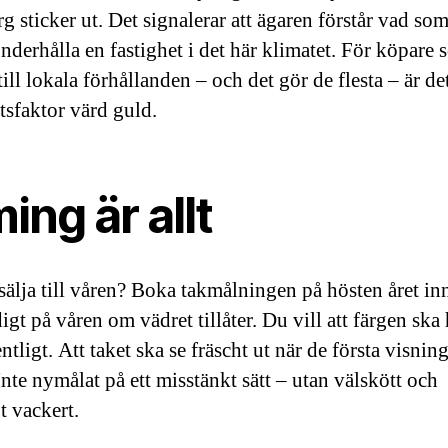
g sticker ut. Det signalerar att ägaren förstår vad so
underhålla en fastighet i det här klimatet. För köpare
ill lokala förhållanden – och det gör de flesta – är de
tsfaktor värd guld.
ing är allt
sälja till våren? Boka takmålningen på hösten året in
digt på våren om vädret tillåter. Du vill att färgen ska 
ntligt. Att taket ska se fräscht ut när de första visnin
Inte nymålat på ett misstänkt sätt – utan välskött och
t vackert.