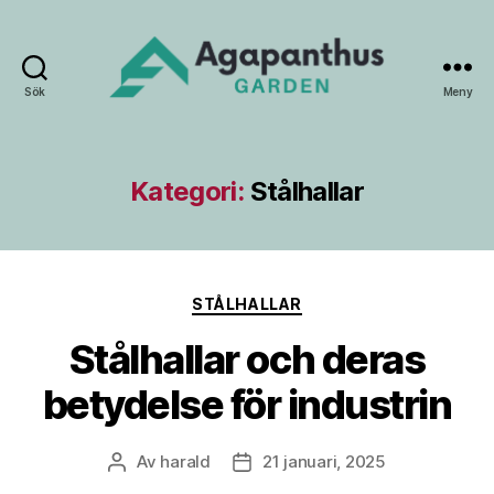
Sök
Meny
Agapanthus
Garden
Kategori:
Stålhallar
Kategorier
STÅLHALLAR
Stålhallar och deras
betydelse för industrin
Av
harald
21 januari, 2025
Inläggsförfattare
Inläggsdatum