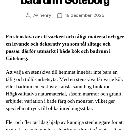
badrum i Göteborg
Av
henry
19 december, 2025
Inläggsförfattare
Inläggsdatum
En stenskiva är ett vackert och tåligt material och ger
en levande och dekorativ yta som tål slitage och
passar därför utmärkt i både kök och badrum i
Göteborg.
Att välja en stenskiva till hemmet innebär inte bara en
tålig och tidlös arbetsyta. Med en stenskiva får varje kök
eller badrum en exklusiv känsla samt hög funktion.
Högkvalitativa naturmaterial, såsom marmor och granit,
erbjuder variation i både färg och mönster, vilket ger
speciella uttryck till olika inredningsstilar.
Fler och fler tar idag hjälp av kunniga stenhuggare för att
mäta, kapa och montera stenskivor direkt på plats. Utan