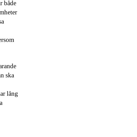
ar både
amheter
sa
tersom
farande
an ska
ar lång
a