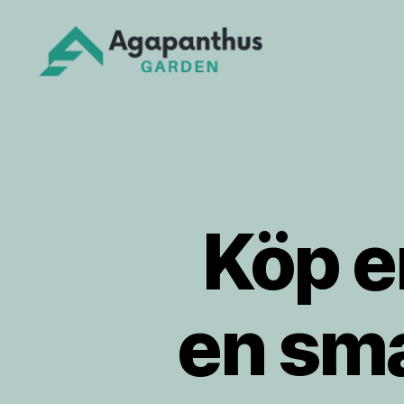
Agapanthus
Garden
Köp e
en smar