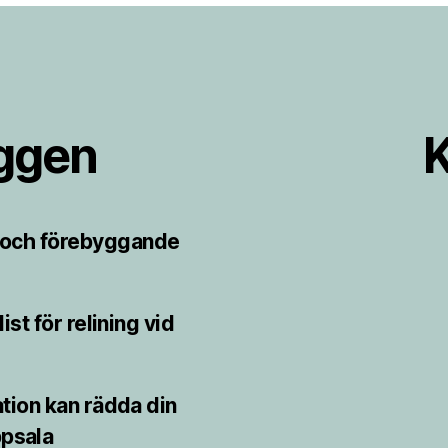
äggen
K
r och förebyggande
st för relining vid
ion kan rädda din
psala