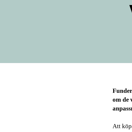
Fundera
om de 
anpassn
Att köp