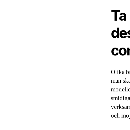
Ta 
de
co
Olika b
man ska
modelle
smidiga
verksam
och möj