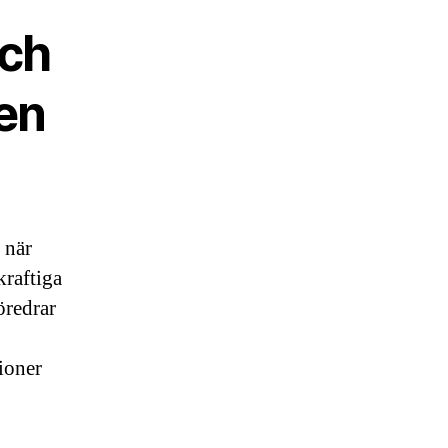
och
 en
 när
raftiga
öredrar
ioner