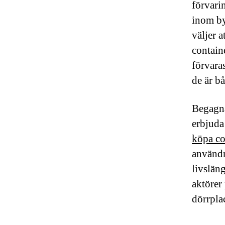
förvari
inom by
väljer 
contain
förvara
de är b
Begagna
erbjuda
köpa co
användn
livslän
aktörer
dörrpla