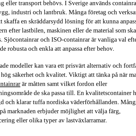
ng eller transport behövs. I Sverige används containr
gg, industri och lantbruk. Många företag och verks
att skaffa en skräddarsydd lösning för att kunna anpas
ern efter lastbilen, maskinen eller de material som ska
s. Sjöcontainrar och ISO-containrar är vanliga val ef
åde robusta och enkla att anpassa efter behov.
de modeller kan vara ett prisvärt alternativ och fort
 hög säkerhet och kvalitet. Viktigt att tänka på när m
ntainrar
är måtten samt vilket fordon eller
ingsområde de ska passa till. En kvalitetscontainer h
gd och klarar tuffa nordiska väderförhållanden. Mång
 på marknaden erbjuder möjlighet att välja färg,
cering eller olika typer av lastväxlarramar.