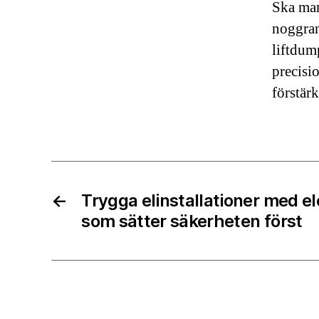
Ska man
noggran
liftdum
precisi
förstär
←
Trygga elinstallationer med el
som sätter säkerheten först