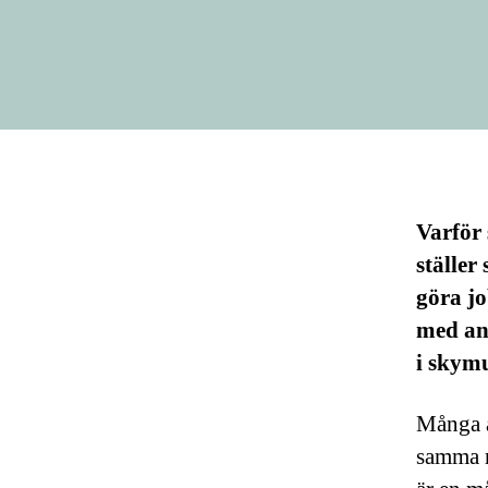
Varför
ställer
göra j
med an
i skym
Många a
samma r