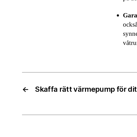
Gara
också
synne
våtr
←
Skaffa rätt värmepump för di