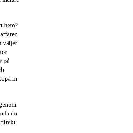
itt hem?
 affären
h väljer
tor
r på
ch
köpa in
 genom
enda du
 direkt