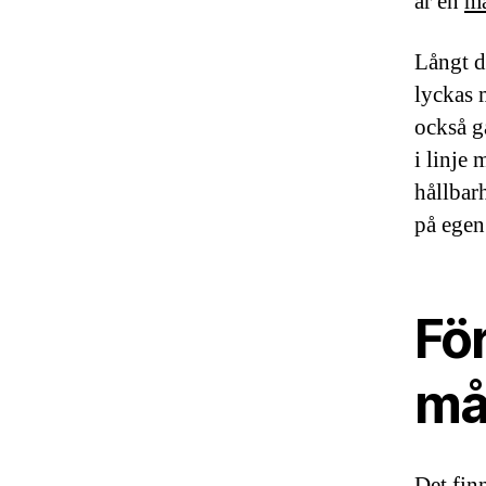
är en
må
Långt d
lyckas 
också ga
i linje
hållbar
på egen
För
må
Det fin