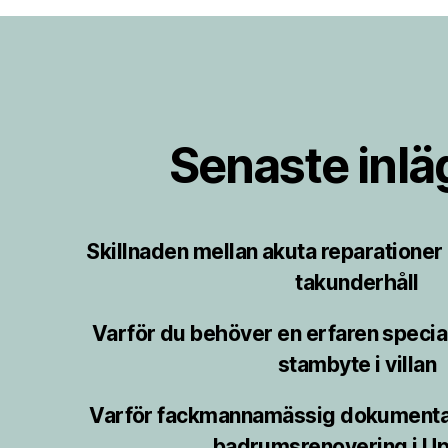
Senaste inl
Skillnaden mellan akuta reparatione
takunderhåll
Varför du behöver en erfaren speciali
stambyte i villan
Varför fackmannamässig dokumentat
badrumsrenovering i Up