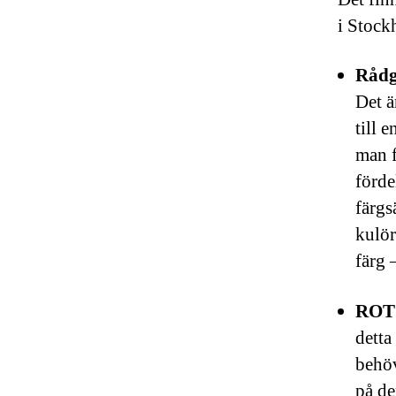
i Stock
Rådg
Det ä
till 
man f
förde
färgs
kulör
färg 
ROT
detta
behöv
på de