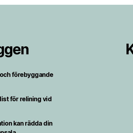
äggen
K
r och förebyggande
st för relining vid
ion kan rädda din
psala