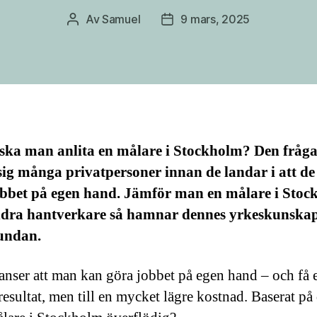
Av
Samuel
9 mars, 2025
Inläggsförfattare
Inläggsdatum
 ska man anlita en målare i Stockholm? Den fråg
 sig många privatpersoner innan de landar i att d
obbet på egen hand. Jämför man en målare i Sto
dra hantverkare så hamnar dennes yrkeskunskap
undan.
nser att man kan göra jobbet på egen hand – och få 
esultat, men till en mycket lägre kostnad. Baserat på 