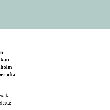
an
e kan
ckholm
er ofta
exakt
detta: