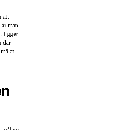
 att
å är man
t ligger
h där
 målat
en
n målare