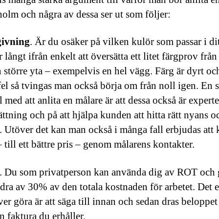
holm och några av dessa ser ut som följer:
ivning
. Är du osäker på vilken kulör som passar i d
r långt ifrån enkelt att översätta ett litet färgprov från
en större yta – exempelvis en hel vägg. Färg är dyrt oc
el så tvingas man också börja om från noll igen. En s
l med att anlita en målare är att dessa också är experte
ättning och på att hjälpa kunden att hitta rätt nyans o
. Utöver det kan man också i många fall erbjudas att 
– till ett bättre pris – genom målarens kontakter.
. Du som privatperson kan använda dig av ROT och
 dra av 30% av den totala kostnaden för arbetet. Det 
er göra är att säga till innan och sedan dras beloppet
n faktura du erhåller.