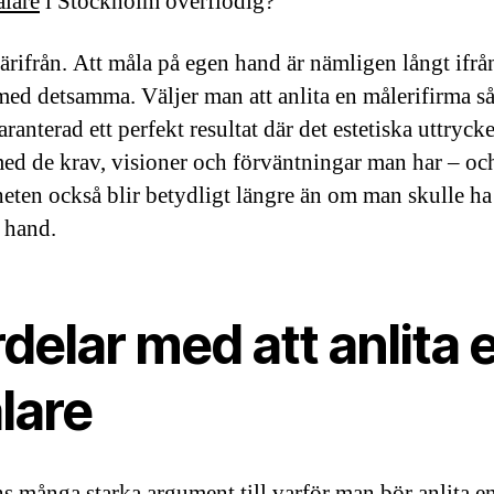
lare
i Stockholm överflödig?
ärifrån. Att måla på egen hand är nämligen långt ifrån
med detsamma. Väljer man att anlita en målerifirma s
ranterad ett perfekt resultat där det estetiska uttrycke
 med de krav, visioner och förväntningar man har – oc
heten också blir betydligt längre än om man skulle ha
 hand.
delar med att anlita 
lare
ns många starka argument till varför man bör anlita e