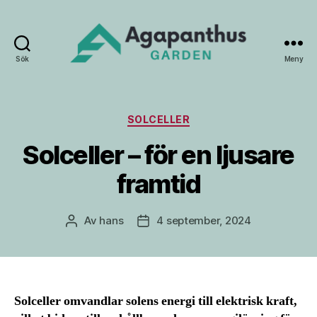
Sök
Meny
Agapanthus
Garden
Kategorier
SOLCELLER
Solceller – för en ljusare
framtid
Av
hans
4 september, 2024
Inläggsförfattare
Inläggsdatum
Solceller omvandlar solens energi till elektrisk kraft,