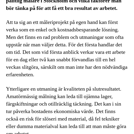
pålitlig målare i Stockholm och vilka faktorer man
bör tänka på för att få ett bra resultat av arbetet.
Att ta sig an ett måleriprojekt på egen hand kan först
verka som en enkel och kostnadsbesparande lösning.
Men det finns en rad problem och utmaningar som ofta
uppstår när man väljer detta. För det första handlar det
om tid. Det som vid första anblick verkar vara ett arbete
för en dag eller två kan snabbt förvandlas till en hel
veckas slitgöra, särskilt om man inte har den nödvändiga
erfarenheten.
Ytterligare en utmaning är kvaliteten på slutresultatet.
Amatörmässig målning kan leda till ojämna lager,
färgskiftningar och otillräcklig täckning. Det kan i sin
tur påverka bostadens ekonomiska värde. Det finns
också en risk för slöseri med material, då fel tekniker
eller dumma materialval kan leda till att man måste göra
om arbetet.