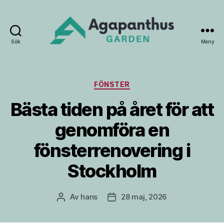
Sök
Meny
Agapanthus
Garden
Kategorier
FÖNSTER
Bästa tiden på året för att
genomföra en
fönsterrenovering i
Stockholm
Av
hans
28 maj, 2026
Inläggsförfattare
Inläggsdatum