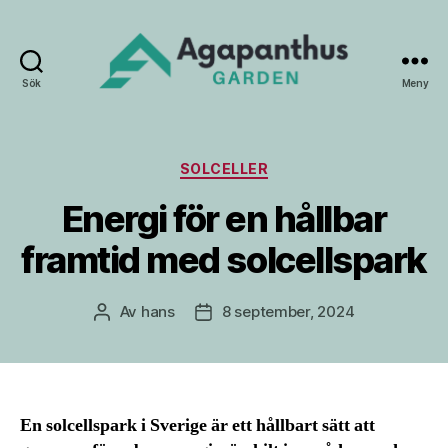
Sök
Meny
Agapanthus
Garden
Kategorier
SOLCELLER
Energi för en hållbar
framtid med solcellspark
Av
hans
8 september, 2024
Inläggsförfattare
Inläggsdatum
En solcellspark i Sverige är ett hållbart sätt att