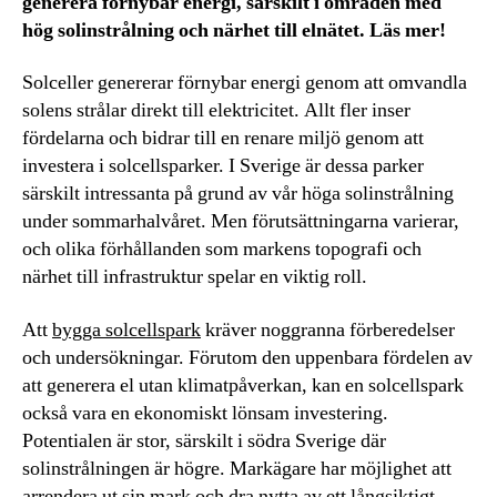
generera förnybar energi, särskilt i områden med
hög solinstrålning och närhet till elnätet. Läs mer!
Solceller genererar förnybar energi genom att omvandla
solens strålar direkt till elektricitet. Allt fler inser
fördelarna och bidrar till en renare miljö genom att
investera i solcellsparker. I Sverige är dessa parker
särskilt intressanta på grund av vår höga solinstrålning
under sommarhalvåret. Men förutsättningarna varierar,
och olika förhållanden som markens topografi och
närhet till infrastruktur spelar en viktig roll.
Att
bygga solcellspark
kräver noggranna förberedelser
och undersökningar. Förutom den uppenbara fördelen av
att generera el utan klimatpåverkan, kan en solcellspark
också vara en ekonomiskt lönsam investering.
Potentialen är stor, särskilt i södra Sverige där
solinstrålningen är högre. Markägare har möjlighet att
arrendera ut sin mark och dra nytta av ett långsiktigt