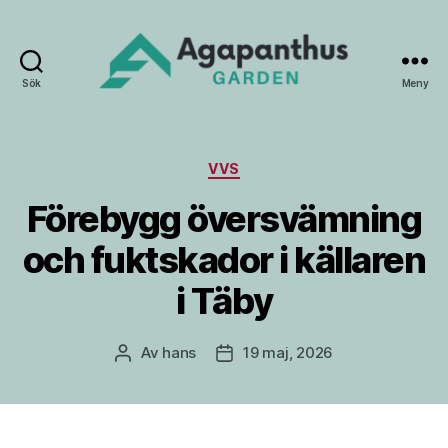
Sök
Meny
Agapanthus
Garden
Kategorier
VVS
Förebygg översvämning
och fuktskador i källaren
i Täby
Av
hans
19 maj, 2026
Inläggsförfattare
Inläggsdatum