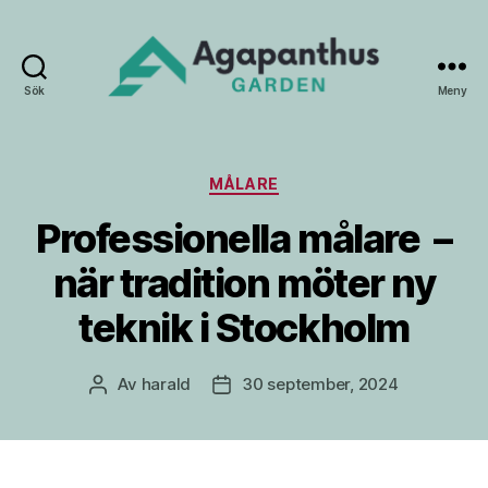
Sök
Meny
Agapanthus
Garden
Kategorier
MÅLARE
Professionella målare –
när tradition möter ny
teknik i Stockholm
Av
harald
30 september, 2024
Inläggsförfattare
Inläggsdatum