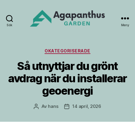
Sök
Meny
Agapanthus
Garden
Kategorier
OKATEGORISERADE
Så utnyttjar du grönt
avdrag när du installerar
geoenergi
Av
hans
14 april, 2026
Inläggsförfattare
Inläggsdatum