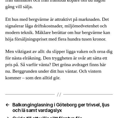
från samhället och från framtida köpare om du någon
gång vill sälja.
Ett hus med bergvärme är attraktivt på marknaden. Det
signalerar låga driftskostnader, miljömedvetenhet och
modern teknik. Mäklare berättar om hur bergvärme kan
höja försäljningspriset med flera hundra tusen kronor.
Men viktigast av allt: du slipper ligga vaken och oroa dig
för nästa elräkning. Den tryggheten är svår att sätta ett
pris på. Så varför vänta? Det gröna avdraget finns här
nu. Berggrunden under ditt hus väntar. Och vintern
kommer – som den alltid gör.
←
Balkonginglasning i Göteborg ger trivsel, ljus
och lä samt vardagslyx