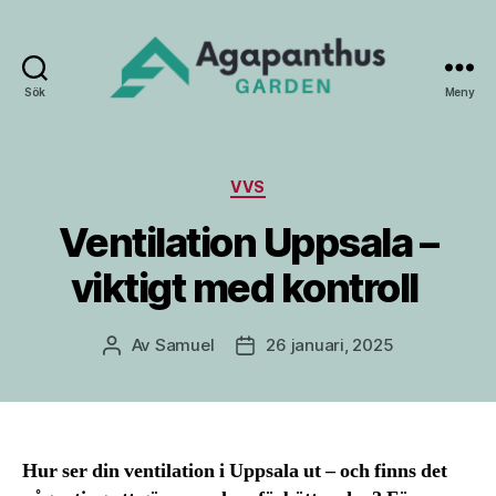
Sök
Meny
Agapanthus
Garden
Kategorier
VVS
Ventilation Uppsala –
viktigt med kontroll
Av
Samuel
26 januari, 2025
Inläggsförfattare
Inläggsdatum
Hur ser din ventilation i Uppsala ut – och finns det