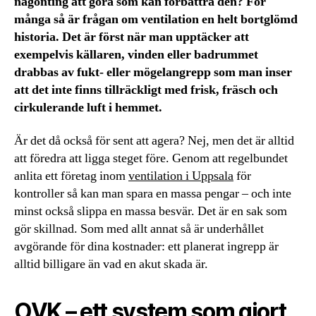
någonting att göra som kan förbättra den? För
många så är frågan om ventilation en helt bortglömd
historia. Det är först när man upptäcker att
exempelvis källaren, vinden eller badrummet
drabbas av fukt- eller mögelangrepp som man inser
att det inte finns tillräckligt med frisk, fräsch och
cirkulerande luft i hemmet.
Är det då också för sent att agera? Nej, men det är alltid
att föredra att ligga steget före. Genom att regelbundet
anlita ett företag inom
ventilation i Uppsala
för
kontroller så kan man spara en massa pengar – och inte
minst också slippa en massa besvär. Det är en sak som
gör skillnad. Som med allt annat så är underhållet
avgörande för dina kostnader: ett planerat ingrepp är
alltid billigare än vad en akut skada är.
OVK – ett system som gjort