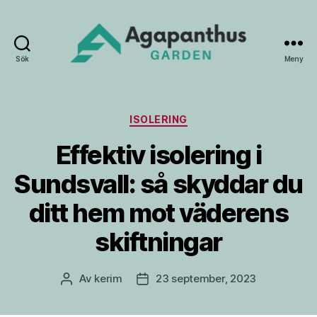
Sök
Meny
Agapanthus
Garden
Kategorier
ISOLERING
Effektiv isolering i
Sundsvall: så skyddar du
ditt hem mot väderens
skiftningar
Av
kerim
23 september, 2023
Inläggsförfattare
Inläggsdatum