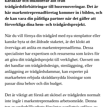
karaktär och inkluderar allt från
trädgårdsförbättringar till husrenoveringar. Det är
här markentreprenadföretag kommer in i bilden, och
de kan vara din pålitliga partner när det gäller att
förverkliga dina hem- och trädgårdsprojekt.
När du vill förnya din trädgård med nya stenplattor eller
kanske byta ut det åldrade staketet, är det klokt att
överväga att anlita en markentreprenadfirma. Dessa
specialister har expertisen och resurserna som krävs för
att göra ditt trädgårdsprojekt till verklighet. Oavsett om
det handlar om trädgårdsdesign, stenläggning, eller
anläggning av trädgårdsdammar, kan experter på
markarbeten erbjuda skräddarsydda lösningar som
passar dina behov och din budget.
Det är viktigt att förstå att skötsel av trädgården normalt
inte ingår i markentreprenadens arbetsområde. Denna
typ av underhållsarbete förväntas vanligtvis utföras av