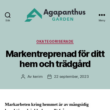
Sök
Meny
Agapanthus
Garden
Kategorier
OKATEGORISERADE
Markentreprenad för ditt
hem och trädgård
Av
kerim
22 september, 2023
Inläggsförfattare
Inläggsdatum
Markarbeten kring hemmet är av mångsidig