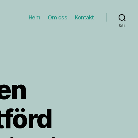
Hem
Om oss
Kontakt
Sök
 en
tförd