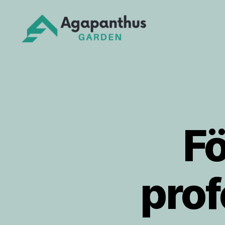
Agapanthus
Garden
Fö
prof