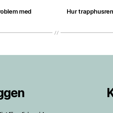
problem med
Hur trapphusreno
äggen
K