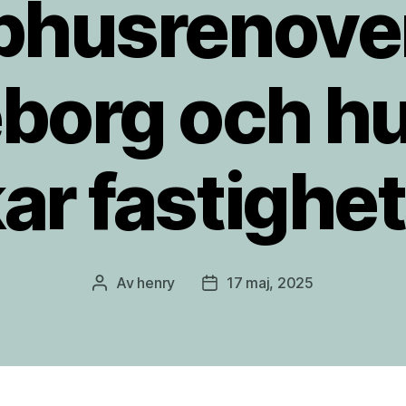
phusrenover
borg och hu
ar fastighe
Av
henry
17 maj, 2025
Inläggsförfattare
Inläggsdatum