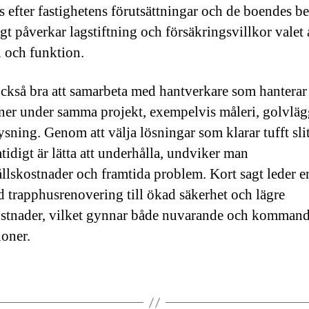
s efter fastighetens förutsättningar och de boendes b
gt påverkar lagstiftning och försäkringsvillkor valet
l och funktion.
också bra att samarbeta med hantverkare som hanterar 
iner under samma projekt, exempelvis måleri, golvlä
ysning. Genom att välja lösningar som klarar tufft sli
tidigt är lätta att underhålla, undviker man
llskostnader och framtida problem. Kort sagt leder e
d trapphusrenovering till ökad säkerhet och lägre
ostnader, vilket gynnar både nuvarande och komman
ioner.