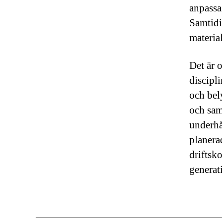
anpassa
Samtidi
materia
Det är 
discipl
och bel
och sam
underhå
planera
driftsk
generat