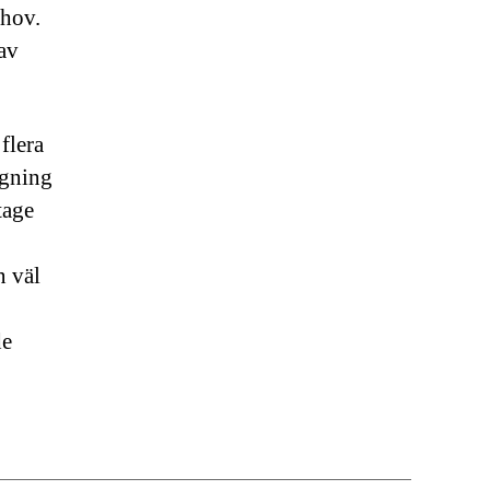
ehov.
 av
flera
ggning
tage
n väl
de