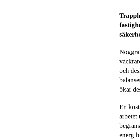
Trapph
fastigh
säkerhe
Noggran
vackrare
och des
balanse
ökar de
En
kost
arbetet
begräns
energib