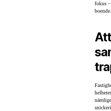
fokus –
boende
Att
sa
tr
Fastigh
helhete
nämlige
snicker