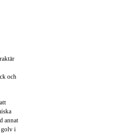
a
raktär
yck och
att
miska
nd annat
 golv i