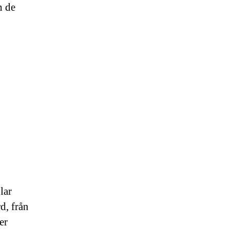
h de
lar
d, från
er