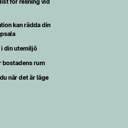
st för relining vid
ion kan rädda din
psala
i din utemiljö
r bostadens rum
du när det är läge