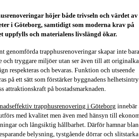
usrenoveringar höjer både trivseln och värdet av
eter i Göteborg, samtidigt som moderna krav på
t uppfylls och materialens livslängd ökar.
t genomförda trapphusrenoveringar skapar inte bar
 och tryggare miljöer utan ser även till att originalka
ign respekteras och bevaras. Funktion och utseende
ras på ett sätt som förstärker byggnadens helhetsintr
ss attraktionskraft på bostadsmarknaden.
nadseffektiv trapphusrenovering i Göteborg
innebär 
 utförs med kvalitet men även med hänsyn till ekono
ningar och långsiktig hållbarhet. Därför hamnar bla
esparande belysning, tystgående dörrar och slitstarka