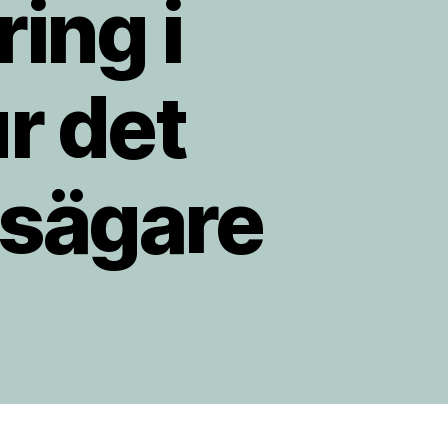
ing i
r det
tsägare