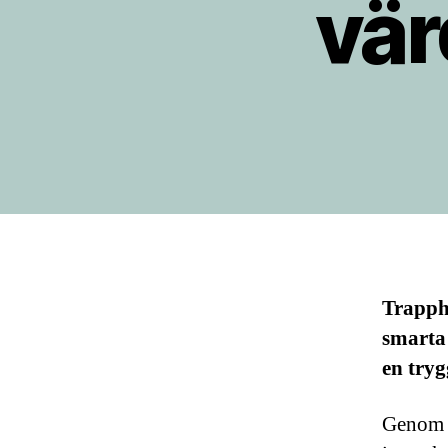
vär
Trapphu
smarta 
en tryg
Genom a