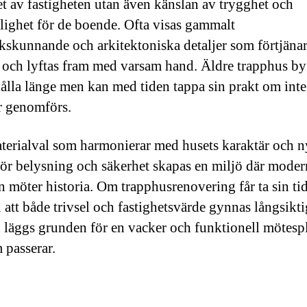
et av fastigheten utan även känslan av trygghet och
glighet för de boende. Ofta visas gammalt
kskunnande och arkitektoniska detaljer som förtjänar
 och lyftas fram med varsam hand. Äldre trapphus b
 hålla länge men kan med tiden tappa sin prakt om inte 
r genomförs.
erialval som harmonierar med husets karaktär och n
för belysning och säkerhet skapas en miljö där moder
n möter historia. Om trapphusrenovering får ta sin ti
 att både trivsel och fastighetsvärde gynnas långsikti
läggs grunden för en vacker och funktionell mötespl
 passerar.