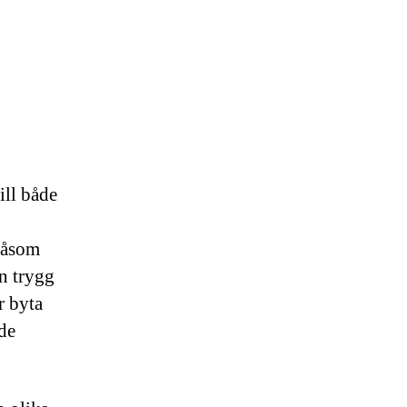
ill både
 såsom
en trygg
r byta
åde