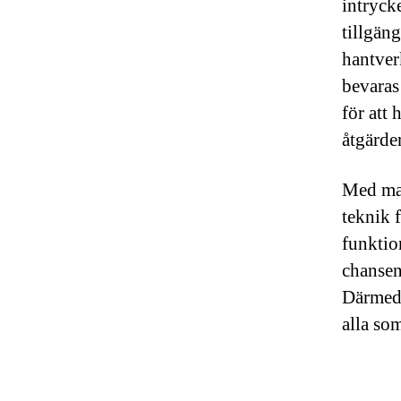
intryck
tillgän
hantver
bevaras
för att
åtgärde
Med mat
teknik 
funktio
chansen
Därmed 
alla som