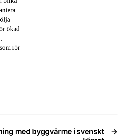
 olika
antera
följa
för ökad
,
 som rör
ing med byggvärme i svenskt
→