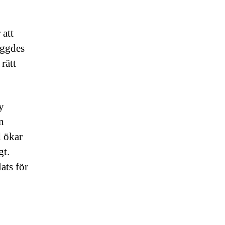
 att
yggdes
rätt
y
n
d ökar
gt.
ats för