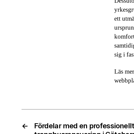
Dessuto
yrkesgr
ett utmä
ursprun
komfort.
samtidi
sig i fa
Läs mer
webbpla
←
Fördelar med en professionellt