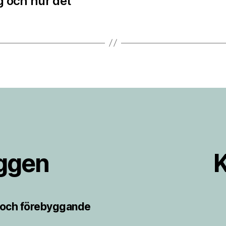
g och hur det
äggen
K
r och förebyggande