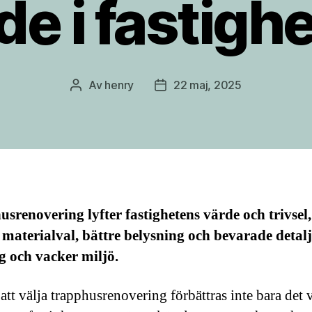
de i fastigh
Av
henry
22 maj, 2025
Inläggsförfattare
Inläggsdatum
srenovering lyfter fastighetens värde och trivsel
materialval, bättre belysning och bevarade detalj
g och vacker miljö.
tt välja trapphusrenovering förbättras inte bara det v