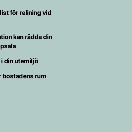
st för relining vid
ion kan rädda din
psala
i din utemiljö
r bostadens rum