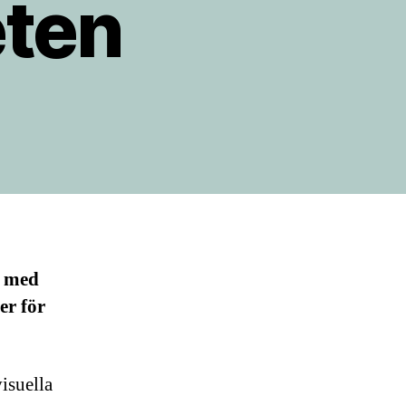
eten
, med
er för
isuella