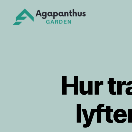
Agapanthus
Garden
Hur t
lyfte