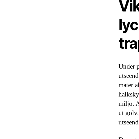
Vik
lyc
tr
Under p
utseend
materia
halksky
miljö. A
ut golv
utseend