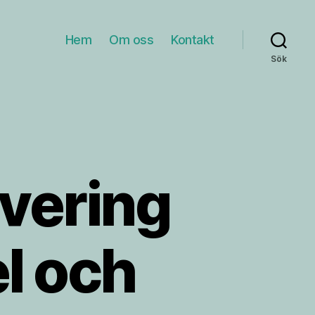
Hem
Om oss
Kontakt
Sök
vering
el och