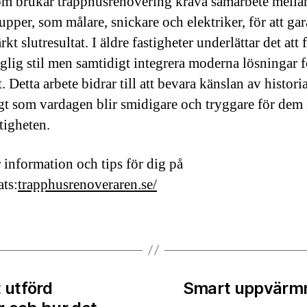
m brukar trapphusrenovering kräva samarbete mellan
upper, som målare, snickare och elektriker, för att gar
rkt slutresultat. I äldre fastigheter underlättar det att 
glig stil men samtidigt integrera moderna lösningar 
 Detta arbete bidrar till att bevara känslan av historia
gt som vardagen blir smidigare och tryggare för dem
stigheten.
 information och tips för dig på
ts:
trapphusrenoveraren.se/
 utförd
Smart uppvärmn