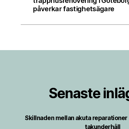
trapphusrenovering i Götebor
påverkar fastighetsägare
Senaste inl
Skillnaden mellan akuta reparatione
takunderhåll